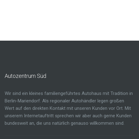
Autozentrum
Süd
Wir sind ein kleines familiengeführtes Autohaus mit Tradition in
Berlin-Mariendorf. Als regionaler Autohändler legen großen
Wert auf den direkten Kontakt mit unseren Kunden vor Ort. Mit
unserem Internetauftritt sprechen wir aber auch gerne Kunden
bundesweit an, die uns natürlich genauso willkommen sind.